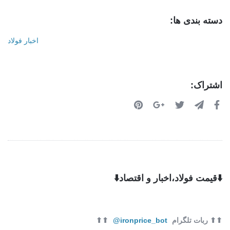
دسته بندی ها:
اخبار فولاد
اشتراک:
⬇️قیمت فولاد،اخبار و اقتصاد⬇️
⬆⬆ ربات تلگرام
ironprice_bot@
⬆⬆