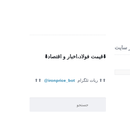
ره ما
تماس با ما
 سایت
⬇️قیمت فولاد،اخبار و اقتصاد⬇️
⬆⬆ ربات تلگرام
ironprice_bot@
⬆⬆