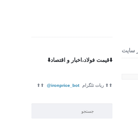
 ما
تماس با ما
 سایت
⬇️قیمت فولاد،اخبار و اقتصاد⬇️
⬆⬆ ربات تلگرام
ironprice_bot@
⬆⬆