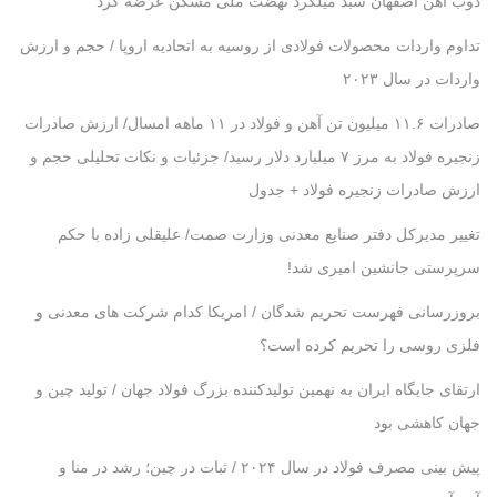
ذوب آهن اصفهان سبد میلگرد نهضت ملی مسکن عرضه کرد
تداوم واردات محصولات فولادی از روسیه به اتحادیه اروپا / حجم و ارزش
واردات در سال ۲۰۲۳
صادرات ۱۱.۶ میلیون تن آهن و فولاد در ۱۱ ماهه امسال/ ارزش صادرات
زنجیره فولاد به مرز ۷ میلیارد دلار رسید/ جزئیات و نکات تحلیلی حجم و
ارزش صادرات زنجیره فولاد + جدول
تغییر مدیرکل دفتر صنایع معدنی وزارت صمت/ علیقلی زاده با حکم
سرپرستی جانشین امیری شد!
بروزرسانی فهرست تحریم شدگان / امریکا کدام شرکت ‌های معدنی و
فلزی روسی را تحریم کرده است؟
ارتقای جایگاه ایران به نهمین تولیدکننده بزرگ فولاد جهان / تولید چین و
جهان کاهشی بود
پیش بینی مصرف فولاد در سال ۲۰۲۴ / ثبات در چین؛ رشد در منا و