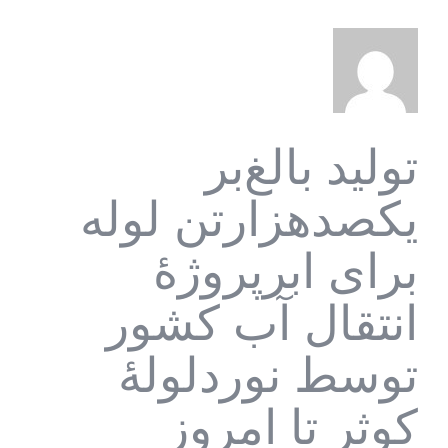
تولید بالغ‌بر
یکصدهزارتن لوله
برای ابرپروژۀ
انتقال آب کشور
توسط نوردلولۀ
کوثر تا امروز