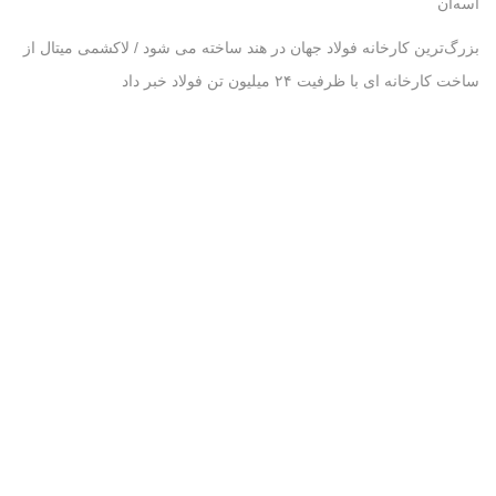
آسه‌آن
بزرگ‌ترین کارخانه فولاد جهان در هند ساخته می شود / لاکشمی میتال از
ساخت کارخانه ای با ظرفیت ۲۴ میلیون تن فولاد خبر داد
اطلاعات تماس
فرم تماس با ما
نمایش بر روی نقشه
آدرس
تهران- فلکه دوم صادقیه- برج گلدیس- طبقه۷- واحد ۷۳۱
شماره تماس