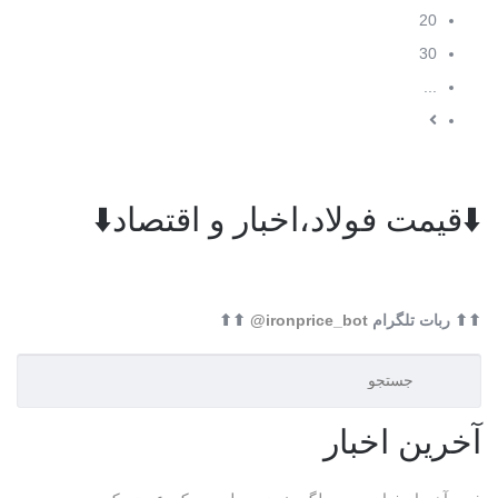
20
30
...
⬇️قیمت فولاد،اخبار و اقتصاد⬇️
⬆⬆ ربات تلگرام
ironprice_bot@
⬆⬆
آخرین اخبار