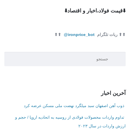
⬇️قیمت فولاد،اخبار و اقتصاد⬇️
⬆⬆ ربات تلگرام
ironprice_bot@
⬆⬆
آخرین اخبار
ذوب آهن اصفهان سبد میلگرد نهضت ملی مسکن عرضه کرد
تداوم واردات محصولات فولادی از روسیه به اتحادیه اروپا / حجم و
ارزش واردات در سال ۲۰۲۳