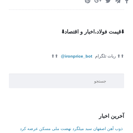
⬇️قیمت فولاد،اخبار و اقتصاد⬇️
⬆⬆ ربات تلگرام
ironprice_bot@
⬆⬆
آخرین اخبار
ذوب آهن اصفهان سبد میلگرد نهضت ملی مسکن عرضه کرد