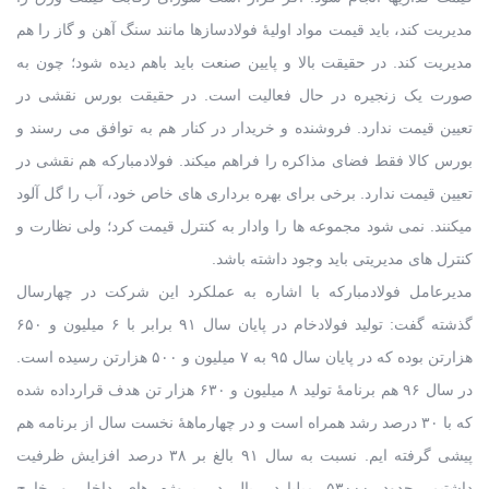
مدیریت کند، باید قیمت مواد اولیۀ فولادسازها مانند سنگ آهن و گاز را هم
مدیریت کند. در حقیقت بالا و پایین صنعت باید باهم دیده شود؛ چون به
صورت یک زنجیره در حال فعالیت است. در حقیقت بورس نقشی در
تعیین قیمت ندارد. فروشنده و خریدار در کنار هم به توافق می رسند و
بورس کالا فقط فضای مذاکره را فراهم میکند. فولادمبارکه هم نقشی در
تعیین قیمت ندارد. برخی برای بهره برداری های خاص خود، آب را گل آلود
میکنند. نمی شود مجموعه ها را وادار به کنترل قیمت کرد؛ ولی نظارت و
کنترل های مدیریتی باید وجود داشته باشد.
مدیرعامل فولادمبارکه با اشاره به عملکرد این شرکت در چهارسال
گذشته گفت: تولید فولادخام در پایان سال ۹۱ برابر با ۶ میلیون و ۶۵۰
هزارتن بوده که در پایان سال ۹۵ به ۷ میلیون و ۵۰۰ هزارتن رسیده است.
در سال ۹۶ هم برنامۀ تولید ۸ میلیون و ۶۳۰ هزار تن هدف قرارداده شده
که با ۳۰ درصد رشد همراه است و در چهارماهۀ نخست سال از برنامه هم
پیشی گرفته ایم. نسبت به سال ۹۱ بالغ بر ۳۸ درصد افزایش ظرفیت
داشتیم. حدود ۵۳۰۰۰ میلیارد ریال در پروژه های داخل و خارج