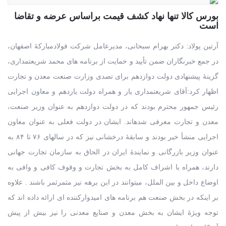
بورس کالا تنها نهاد کشف قیمت براساس عرضه و تقاضا
است
آرتین پولاد: دکتر بهرام سبحانی، مدیرعامل شرکت فولادمبارکۀ اصفهان،
در جمع خبرنگاران ضمن تأیید و حمایت از برنامه های محمد شریعتمداری،
گزینۀ پیشنهادی دولت دوازدهم برای تصدی وزارت صنعت معدن و تجارت
اظهار کرد:آقای شریعتمداری یار و همراه دولت یازدهم و معاون اجرایی
رئیس جمهور محترم بودند که در دولت دوازدهم به عنوان وزیر صنعت،
معدن و تجارت معرفی شدهاند. ایشان در دولت فعلی به عنوان معاون
اجرایی منشأ خیر بودند و سابقۀ درخشانی نیز که در سالهای ۷۶ تا ۸۴ به
عنوان وزیر بازرگانی و نمایندۀ ایران در الحاق به سازمان تجارت جهانی
دارند، همراه با اشراف کامل به بخش تجارت و وقوف کافی و وافی به
اوضاع داخل و بین الملل، میتوانند در این برهه نیز مثمرثمر باشند . علاوه
بر اینکه در بخش صنعت هم برنامه های امیدوارکننده ای ارائه داده اند که
توجه ویژۀ ایشان به بخش معدن و صنایع معدنی را نیز بیش از پیش