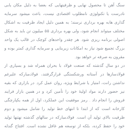
سنگ آهن تا محصول نهایی و ظرفیتهایی که بعضا به دلیل مکان یابی
نادرست یا تکنولوژی نامطلوب اقتصادی نیست، باعث میشود سرمایه
گذاری هابه بهره برداری نرسند؛ به همین دلیل ایجاد ظرفیت به اشکال
مختلف میتواند انجام شود، ولی بهره برداری ۵۵ میلیون تن باید به شکل
اصولی برنامه ریزی شود. هر چقدر واحدهای کوچک در قالب یک واحد
بزرگ تجمیع شود نیاز به امکانات زیربنایی و سرمایه گذاری کمتر بوده و
مقرون به صرفه تر خواهد بود.
در دو سال گذشته که صنعت فولاد با بحران همراه شد و بسیاری از
فولادسازها در آستانه ورشکستگی قرارگرفتند، فولادمبارکه علیرغم
نداشتن رانت، امتیاز یا شرایط ویژه، روان عمل کرد. در بازاری که بقیه
نیز حضور دارند مواد اولیۀ خود را تأمین کرد و در همین بازار فرایند
فروش را انجام داد . رمز موفقیت این عملکرد، اول از همه یکپارچگی
کارخانه است که از ابتدا تا انتهای خط تولید را شامل میشود و دوم
ظرفیت بالای تولید آن است. فولادمبارکه در سالهای گذشته نهتنها تولید
خود را حفظ کرده، بلکه از توسعه هم غافل نشده است. افتتاح گندله