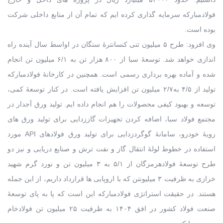
فولادمبارکه سرمایه گذاری کرده ایم که تمام آن از منابع داخلی شرکت
بوده است.
وی افزود: طرح ۵ میلیون تنی کنسانترۀ سنگان در اواسط سال آینده راه
اندازی خواهد شد. توسعۀ سبا از ۸۰۰ هزار تن به ۶/۱ میلیون تن انجام
شده و آماده بهره برداری رسمی است. همچنین در کارخانۀ فولادمبارکه
تولید از ۴/۵ به۲/۷ میلیون تن افزایش یافته است. در کنار توسعۀ کمی،
توسعه و بهبود کیفی محصولات را هم انجام داده ایم. تولید ورق آجدار در
مجتمع فولاد سبا، اضافه کردن تجهیزات گاززدایی برای تولید ورق های
رویۀ خودرو، سامانۀ گوگردزدایی برای تولید ورق فولادهای API مورد
استفاده در خطوط لولۀ انتقال گاز و نفت ترش و صنایع دریایی و نیز دو
طرح توسعۀ فولادهرمزگان از ۵/۱ به ۳ میلیون تن و نورد گرم شهید
خرازی به ظرفیت ۳ میلیونتن که با اروپایی ها قرارداد داریم، از این جمله
هستند. در حقیقت استراتژی فولادمبارکه این است که پا به پای توسعۀ
صنعت فولاد کشور در افق ۱۴۰۴ به ظرفیت ۲۵ میلیون تن فولادخام