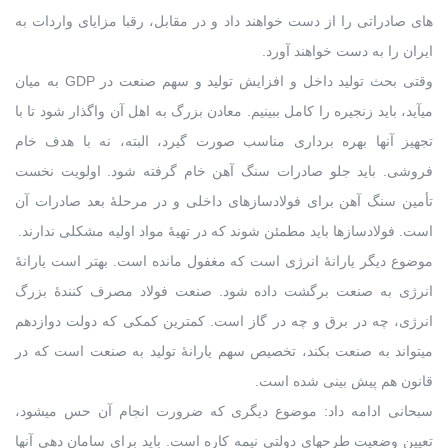
های صادراتی را از دست خواهند داد و در مقابل، رقبا مزایای واردات به
ایران را به دست خواهند آورد.
وقتی بحث تولید داخل و افزایش تولید و سهم صنعت در GDP به میان
میآید، باید زنجیره را کامل ببینیم. معادن بزرگ به اهل آن واگذار شود تا با
تجهیز آنها بهره برداری مناسب صورت گیرد، البته، نه با هدف خام
فروشی. باید جلو صادرات سنگ آهن خام گرفته شود. اولویت نخست
تأمین سنگ آهن برای فولادسازهای داخلی و در مرحلۀ بعد صادرات آن
است. فولادسازها باید مطمئن شوند که در تهیۀ مواد اولیه مشکلی ندارند.
موضوع دیگر یارانۀ انرژی است که مغفول مانده است. بهتر است یارانۀ
انرژی به صنعت برگشت داده شود. صنعت فولاد مصرف کنندۀ بزرگ
انرژی، چه در برق و چه در گاز است. کمترین کمکی که دولت دوازدهم
میتواند به صنعت بکند، تخصیص سهم یارانۀ تولید به صنعت است که در
قانون هم پیش بینی شده است.
سبحانی ادامه داد: موضوع دیگری که ضرورت انجام آن حس میشود،
تعیین وضعیت طرحهای دولتی نیمه کاره است. باید برای سامان دهی آنها