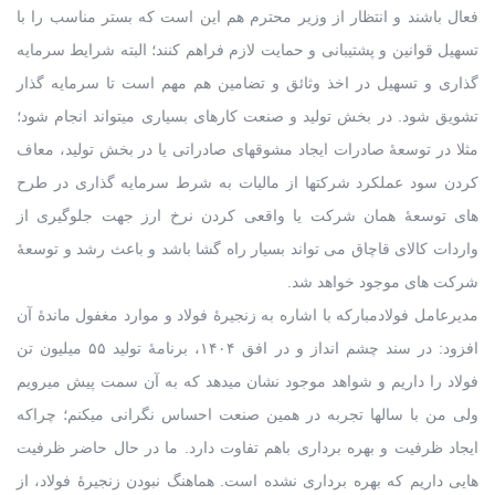
فعال باشند و انتظار از وزیر محترم هم این است که بستر مناسب را با
تسهیل قوانین و پشتیبانی و حمایت لازم فراهم کنند؛ البته شرایط سرمایه
گذاری و تسهیل در اخذ وثائق و تضامین هم مهم است تا سرمایه گذار
تشویق شود. در بخش تولید و صنعت کارهای بسیاری میتواند انجام شود؛
مثلا در توسعۀ صادرات ایجاد مشوقهای صادراتی یا در بخش تولید، معاف
کردن سود عملکرد شرکتها از مالیات به شرط سرمایه گذاری در طرح
های توسعۀ همان شرکت یا واقعی کردن نرخ ارز جهت جلوگیری از
واردات کالای قاچاق می تواند بسیار راه گشا باشد و باعث رشد و توسعۀ
شرکت های موجود خواهد شد.
مدیرعامل فولادمبارکه با اشاره به زنجیرۀ فولاد و موارد مغفول ماندۀ آن
افزود: در سند چشم انداز و در افق ۱۴۰۴، برنامۀ تولید ۵۵ میلیون تن
فولاد را داریم و شواهد موجود نشان میدهد که به آن سمت پیش میرویم
ولی من با سالها تجربه در همین صنعت احساس نگرانی میکنم؛ چراکه
ایجاد ظرفیت و بهره برداری باهم تفاوت دارد. ما در حال حاضر ظرفیت
هایی داریم که بهره برداری نشده است. هماهنگ نبودن زنجیرۀ فولاد، از