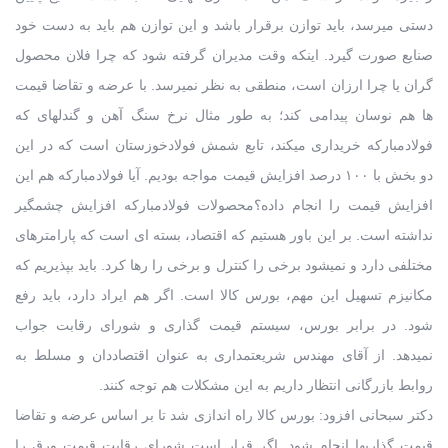
دستی میرسد، باید توازن برقرار باشد و این توازن هم باید به دست خود
صنایع صورت گیرد. اینکه وقت مدیران گرفته شود که چرا فلان محصول
گران یا چرا ارزان است، منطقی به نظر نمیرسد. با عرضه و تقاضا قیمت
ها هم نوسان پیدامی کند؛ به طور مثال نرخ سنگ آهن و گندلهای که
فولادمبارکه خریداری میکند، تابع شمش فولادخوزستان است که در این
دو بخش با ۱۰۰ درصد افزایش قیمت مواجه بودیم. آیا فولادمبارکه هم این
افزایش قیمت را انجام داده؟محصولات فولادمبارکه افزایش چشمگیر
نداشته است. بر این باور هستیم که اقتصاد، بسته ای است که پارامترهای
مختلفی دارد و نمیشود برخی را کنترل و برخی را رها کرد. باید بپذیریم که
مکانیزم تسهیل این مهم، بورس کالا است. اگر هم ایراد دارد، باید رفع
شود. در برابر بورس، سیستم قیمت گذاری و شورای رقابت جواب
نمیدهد. از آقای مهندس شریعتمداری به عنوان اقتصاددان و مسلط به
روابط بازرگانی انتظار داریم به این مشکلات هم توجه کنند.
دکتر سبحانی افزود: بورس کالا راه اندازی شد تا بر اساس عرضه و تقاضا
قیمت گذاریها انجام شود. اگر قرار است شورای رقابت قیمت ورق را