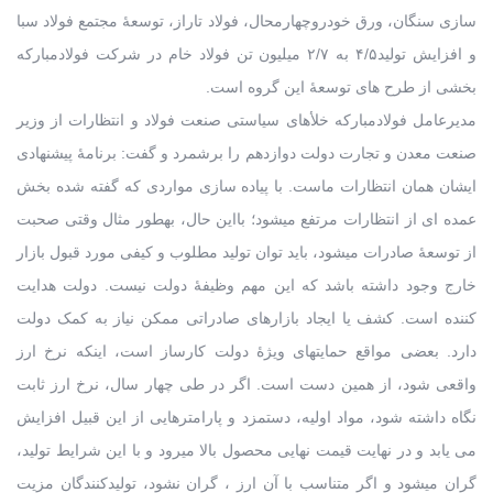
سازی سنگان، ورق خودروچهارمحال، فولاد تاراز، توسعۀ مجتمع فولاد سبا
و افزایش تولید۴/۵ به ۲/۷ میلیون تن فولاد خام در شرکت فولادمبارکه
بخشی از طرح های توسعۀ این گروه است.
مدیرعامل فولادمبارکه خلأهای سیاستی صنعت فولاد و انتظارات از وزیر
صنعت معدن و تجارت دولت دوازدهم را برشمرد و گفت: برنامۀ پیشنهادی
ایشان همان انتظارات ماست. با پیاده سازی مواردی که گفته شده بخش
عمده ای از انتظارات مرتفع میشود؛ بااین حال، بهطور مثال وقتی صحبت
از توسعۀ صادرات میشود، باید توان تولید مطلوب و کیفی مورد قبول بازار
خارج وجود داشته باشد که این مهم وظیفۀ دولت نیست. دولت هدایت
کننده است. کشف یا ایجاد بازارهای صادراتی ممکن نیاز به کمک دولت
دارد. بعضی مواقع حمایتهای ویژۀ دولت کارساز است، اینکه نرخ ارز
واقعی شود، از همین دست است. اگر در طی چهار سال، نرخ ارز ثابت
نگاه داشته شود، مواد اولیه، دستمزد و پارامترهایی از این قبیل افزایش
می یابد و در نهایت قیمت نهایی محصول بالا میرود و با این شرایط تولید،
گران میشود و اگر متناسب با آن ارز ، گران نشود، تولیدکنندگان مزیت