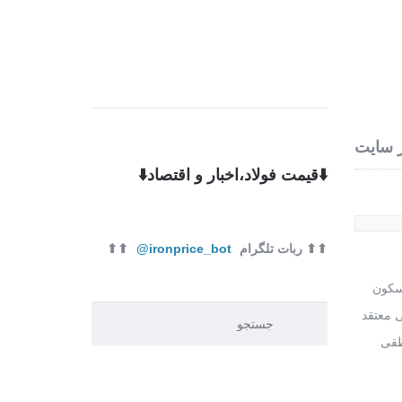
 ما
تماس با ما
 سایت
⬇️قیمت فولاد،اخبار و اقتصاد⬇️
⬆⬆ ربات تلگرام
ironprice_bot@
⬆⬆
 سکون
ی معتقد
طقی