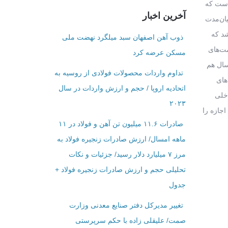
است که
آخرین اخبار
یان‌مدت
شد که
ذوب آهن اصفهان سبد میلگرد نهضت ملی
ت‌های
مسکن عرضه کرد
سال هم
تداوم واردات محصولات فولادی از روسیه به
های
اتحادیه اروپا / حجم و ارزش واردات در سال
خلی
۲۰۲۳
جازه را
صادرات ۱۱.۶ میلیون تن آهن و فولاد در ۱۱
ماهه امسال/ ارزش صادرات زنجیره فولاد به
مرز ۷ میلیارد دلار رسید/ جزئیات و نکات
تحلیلی حجم و ارزش صادرات زنجیره فولاد +
جدول
تغییر مدیرکل دفتر صنایع معدنی وزارت
صمت/ علیقلی زاده با حکم سرپرستی