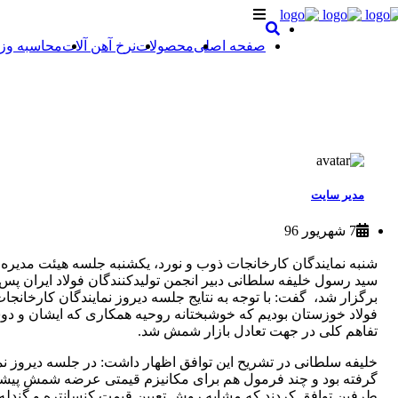
صفحه اصلی
محصولات
نرخ آهن آلات
محاسبه وز
مدیر سایت
7 شهریور 96
شنبه نمایندگان کارخانجات ذوب و نورد، یکشنبه جلسه هیئت مدیره
سید رسول خلیفه سلطانی دبیر انجمن تولیدکنندگان فولاد ایران پس
برگزار شد، گفت: با توجه به نتایج جلسه دیروز نمایندگان کارخان
فولاد خوزستان بودیم که خوشبختانه روحیه همکاری که ایشان و دوس
تفاهم کلی در جهت تعادل بازار شمش شد.
خلیفه سلطانی در تشریح این توافق اظهار داشت: در جلسه دیروز نم
گرفته بود و چند فرمول هم برای مکانیزم قیمتی عرضه شمش پیشنها
طرفین توافق کردند که مشابه روش تعیین قیمت کنسانتره و گن