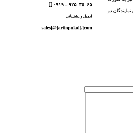
۶۵ ۳۵ ۹۲۵ – ۰۹۱۹
نمایندگان دو
ایمیل و پشتیبانی
sales[@]artinpulad[.]com
@artinpulad_support