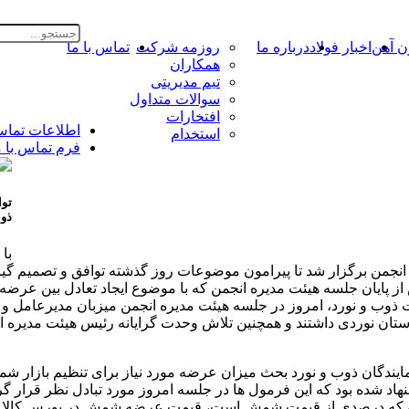
ن آهن
اخبار فولاد
درباره ما
روزمه شرکت
تماس با ما
همکاران
تیم مدیریتی
سوالات متداول
افتخارات
اطلاعات تما
استخدام
فرم تماس با م
توا
ذوب
با 
 انجمن برگزار شد تا پیرامون موضوعات روز گذشته توافق و تصمیم گی
 از پایان جلسه هیئت مدیره انجمن که با موضوع ایجاد تعادل بین عر
جات ذوب و نورد، امروز در جلسه هیئت مدیره انجمن میزبان مدیرعامل 
تان نوردی داشتند و همچنین تلاش وحدت گرایانه رئیس هیئت مدیره ان
ایندگان ذوب و نورد بحث میزان عرضه مورد نیاز برای تنظیم بازار ش
د شده بود که این فرمول ها در جلسه امروز مورد تبادل نظر قرار گر
دله که درصدی از قیمت شمش است، قیمت عرضه شمش در بورس کالا 