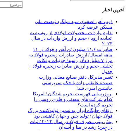
آخرین اخبار
ذوب آهن اصفهان سبد میلگرد نهضت ملی
مسکن عرضه کرد
تداوم واردات محصولات فولادی از روسیه به
اتحادیه اروپا / حجم و ارزش واردات در سال
۲۰۲۳
صادرات ۱۱.۶ میلیون تن آهن و فولاد در ۱۱
ماهه امسال/ ارزش صادرات زنجیره فولاد به
مرز ۷ میلیارد دلار رسید/ جزئیات و نکات
تحلیلی حجم و ارزش صادرات زنجیره فولاد +
جدول
تغییر مدیرکل دفتر صنایع معدنی وزارت
صمت/ علیقلی زاده با حکم سرپرستی
جانشین امیری شد!
بروزرسانی فهرست تحریم شدگان / امریکا
کدام شرکت ‌های معدنی و فلزی روسی را
تحریم کرده است؟
ارتقای جایگاه ایران به نهمین تولیدکننده بزرگ
فولاد جهان / تولید چین و جهان کاهشی بود
پیش بینی مصرف فولاد در سال ۲۰۲۴ / ثبات
در چین؛ رشد در منا و آسه‌آن