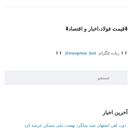
⬇️قیمت فولاد،اخبار و اقتصاد⬇️
⬆⬆ ربات تلگرام
ironprice_bot@
⬆⬆
آخرین اخبار
ذوب آهن اصفهان سبد میلگرد نهضت ملی مسکن عرضه کرد