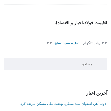
⬇️قیمت فولاد،اخبار و اقتصاد⬇️
⬆⬆ ربات تلگرام
ironprice_bot@
⬆⬆
آخرین اخبار
ذوب آهن اصفهان سبد میلگرد نهضت ملی مسکن عرضه کرد