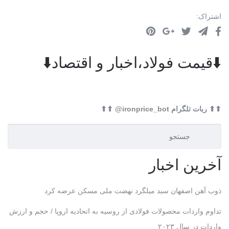
اشتراک:
⬇️قیمت فولاد،اخبار و اقتصاد⬇️
⬆⬆ ربات تلگرام
ironprice_bot@
⬆⬆
آخرین اخبار
ذوب آهن اصفهان سبد میلگرد نهضت ملی مسکن عرضه کرد
تداوم واردات محصولات فولادی از روسیه به اتحادیه اروپا / حجم و ارزش
واردات در سال ۲۰۲۳