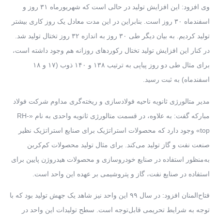
وی افزود: این افزایش تولید در حالی است که شهریورماه ۳۱ روز و
اسفندماه ۳۰ روز است. بنابراین در این مدت معادل یک روز کاری بیشتر
تولید کردیم. به بیان دیگر طی ۳۰ روز به اندازه ۳۲ روز تختال تولید شد.
در کنار این افزایش تولید تختال رکوردهای روزانه هم وجود داشته است،
برای مثال طی دو روز پیاپی به ترتیب ۱۳۸ و ۱۴۰ ذوب (۱۷ و ۱۸
اسفندماه) به ثبت رسید.
مدیر متالورژی ثانویه ناحیه فولادسازی و ریخته‌گری مداوم شرکت فولاد
مبارکه گفت: به علاوه، در قسمت متالورژی ثانویه واحدی به نام «RH-
top» وجود دارد که محصولات استراتژیک برای صنایع استراتژیک نظیر
صنعت نفت و گاز تولید می‌کند. برای مثال تولید محصولات کم‌کربن
به‌منظور استفاده در صنایع خودروسازی و محصولات هیدروژن پایین برای
استفاده در صنایع نفت، گاز و پتروشیمی بر عهده این واحد است.
فتاح‌المنان افزود: در سال ۹۹ این واحد نیز شاهد یک جهش تولید بود که با
توجه به شرایط تحریمی قابل‌توجه است. سطح تولیدات این واحد در