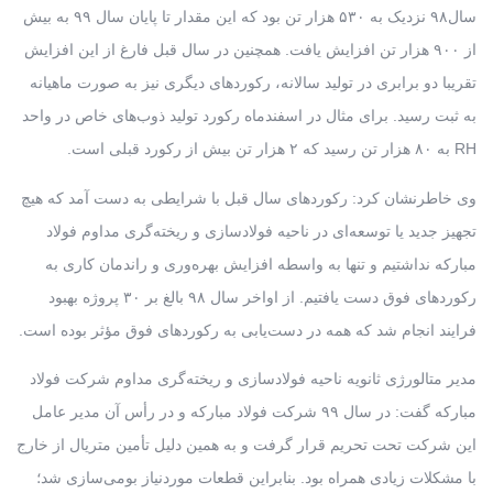
سال۹۸ نزدیک به ۵۳۰ هزار تن بود که این مقدار تا پایان سال ۹۹ به بیش
از ۹۰۰ هزار تن افزایش یافت. همچنین در سال قبل فارغ از این افزایش
تقریبا دو برابری در تولید سالانه، رکوردهای دیگری نیز به صورت ماهیانه
به ثبت رسید. برای مثال در اسفندماه رکورد تولید ذوب‌های خاص در واحد
RH به ۸۰ هزار تن رسید که ۲ هزار تن بیش از رکورد قبلی است.
وی خاطرنشان کرد: رکوردهای سال قبل با شرایطی به دست آمد که هیچ
تجهیز جدید یا توسعه‌ای در ناحیه فولادسازی و ریخته‌گری مداوم فولاد
مبارکه نداشتیم و تنها به واسطه افزایش بهره‌وری و راندمان کاری به
رکوردهای فوق دست یافتیم. از اواخر سال ۹۸ بالغ بر ۳۰ پروژه بهبود
فرایند انجام شد که همه در دست‌یابی به رکوردهای فوق مؤثر بوده است.
مدیر متالورژی ثانویه ناحیه فولادسازی و ریخته‌گری مداوم شرکت فولاد
مبارکه گفت: در سال ۹۹ شرکت فولاد مبارکه و در رأس آن مدیر عامل
این شرکت تحت تحریم قرار گرفت و به همین دلیل تأمین متریال از خارج
با مشکلات زیادی همراه بود. بنابراین قطعات موردنیاز بومی‌سازی شد؛