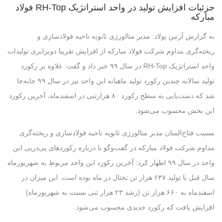
جزئیات افزایش تولید در واحد استراتژیک RH-Top فولاد
مبارکه
به گزارش آرتین پولاد:
مدیر متالورژی ثانویه ناحیه فولادسازی و
ریخته‌گری مداوم شرکت فولاد مبارکه از افزایش تقریبا دوبرابری تولیدات
واحد استراتژیک RH-Top در سال ۹۹ خبر داد و گفت: علاوه بر رکورد
تولید سالانه چندین رکورد تولید ماهیانه این واحد نیز در سال ۹۹ جابه‌جا
شد که دست‌یابی به سطح رکورد ۸۰ هزارتنی در اسفندماه، آخرین رکورد
این بخش محسوب می‌شود.
مسیب فتاح‌المنان مدیر متالورژی ثانویه ناحیه فولادسازی و ریخته‌گری
مداوم شرکت فولاد مبارکه در گفت‌وگو با درباره رکوردهای پی‌درپی این
واحد در سال ۹۹ اظهار کرد: آخرین رکورد این واحد مربوط به شهریورماه
سال قبل با تولید ۶۳۷ هزار تن تختال در ماه بوده است. این میزان در
اسفندماه به ۶۶۰ هزار تن (رشد ۲۳ هزار تنی نسبت به شهریورماه)
افزایش یافت که رکورد جدیدی محسوب می‌شود.