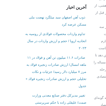
هشی، از
آخرین اخبار
ر قبل از
ذوب آهن اصفهان سبد میلگرد نهضت ملی
مسکن عرضه کرد
ز سه
ت
تداوم واردات محصولات فولادی از روسیه به
ازم
اتحادیه اروپا / حجم و ارزش واردات در سال
یاست
۲۰۲۳
 دهد تا
صادرات ۱۱.۶ میلیون تن آهن و فولاد در ۱۱
ساله را
ماهه امسال/ ارزش صادرات زنجیره فولاد به
رحله
مرز ۷ میلیارد دلار رسید/ جزئیات و نکات
قتصادی
تحلیلی حجم و ارزش صادرات زنجیره فولاد +
جدول
تغییر مدیرکل دفتر صنایع معدنی وزارت
گونه‌ای
صمت/ علیقلی زاده با حکم سرپرستی
صاد