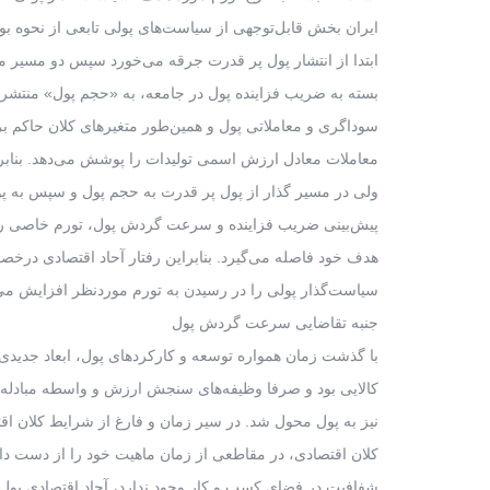
ایران بخش قابل‌توجهی از سیاست‌های پولی تابعی از نحوه 
ابتدا از انتشار پول پر قدرت جرقه می‌خورد سپس دو مسیر مت
بسته به ضریب فزاینده پول در جامعه، به «حجم پول» منتشره 
سوداگری و معاملاتی پول و همین‌طور متغیر‌های کلان حاکم
معاملات معادل ارزش اسمی تولیدات را پوشش می‌دهد. بنابرای
ولی در مسیر گذار از پول پر قدرت به حجم پول و سپس به پوش
پیش‌بینی ضریب فزاینده و سرعت گردش پول، تورم خاصی را مو
هدف خود فاصله می‌گیرد. بنابراین رفتار آحاد اقتصادی د
سیاست‌گذار پولی را در رسیدن به تورم موردنظر افزایش می‌
جنبه تقاضایی سرعت گردش پول
با گذشت زمان همواره توسعه و کارکرد‌های پول، ابعاد جدیدی 
کالایی بود و صرفا وظیفه‌های سنجش ارزش و واسطه مبادله ر
نیز به پول محول شد. در سیر زمان و فارغ از شرایط کلان اق
کلان اقتصادی، در مقاطعی از زمان ماهیت خود را از دست دا
شفافیت در فضای کسب و کار وجود ندارد، آحاد اقتصادی پول ماز