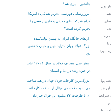
جانشین امیری شد!
ار پول
 شده
بروزرسانی فهرست تحریم شدگان / امریکا
اضای
کدام شرکت ‌های معدنی و فلزی روسی را
ه،
تحریم کرده است؟
می‌کند
ارتقای جایگاه ایران به نهمین تولیدکننده
با
بزرگ فولاد جهان / تولید چین و جهان کاهشی
رم مورد
بود
پیش بینی مصرف فولاد در سال ۲۰۲۴ / ثبات
در چین؛ رشد در منا و آسه‌آن
عه، پول
بزرگ‌ترین کارخانه فولاد جهان در هند ساخته
ه ارزش
می شود / لاکشمی میتال از ساخت کارخانه
ه شرایط
ای با ظرفیت ۲۴ میلیون تن فولاد خبر داد
م
طعی پول