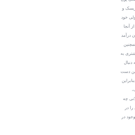
ریسک و
ولی خود
ز آنجا
ن درآمد
مچنین
شتری به
 دنبال
عین دست
ابراین
،
اتی چه
را در
جود در