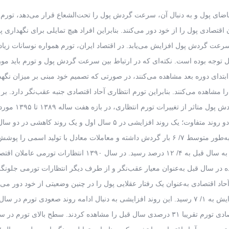
 تقاضای پول و به دنبال آن، سرعت گردش پول را تحت‌الشعاع قرار می‌دهد، تورم 
تصادی پول را از خود دور می‌کنند. بنابراین افراد هیچ تمایلی برای نگهداری پ
 سرعت گردش پول افزایش می‌یابد. در اقتصاد ایران، تورم همواره نوسانات زیا
توجه بوده است. نکته‌ای که در ارتباط بین سرعت گردش پول و تورم باید مور
ابتدای دوره بعد مشاهده می‌کنند، در صورتی که تصمیم خود مبنی بر میزان نگه
 مشاهده می‌کنند. بنابراین تورم انتظاری آحاد اقتصادی جنبه عقب‌نگر دارد. بر 
اطلاعات منتشر شده از سوی بانک مرکزی، رفتار سرعت گ
قرار گرفته است. در بازه مورد بررسی، سرعت گردش پول دو روند متفاوت؛ یک روند افزایشی در ۵ سال اول و یک روند ک
تجربه کرده است. در سال ۱۳۸۹ حجم پول در سطح جامعه، به‌طور متوسط ۷/ ۶ بار گردش داشته و معاملات معادل با تولید اسمی ر
است. همچنین در این سال تورم با ۶/ ۱ درصد افزایش نسبت به سال قبل به ۴/ ۱۲ درصد رسید. در سال ۱۳۹۰ انتظارات 
 سال قبل به‌عنوان معیار عقب‌نگر و از طرف دیگر انتظارات تورمی جلونگر
آحاد اقتصادی به‌عنوان یک رفتار عقلایی پول را در چنین وضعیتی از خود دور می‌ک
همین دلیل سرعت گردش پول در سال ۱۳۹۰ با ۴/ ۰واحد افزایش به ۱/ ۷ رسید. این روند افزایشی به دنبال ادامه روند صعودی تورم 