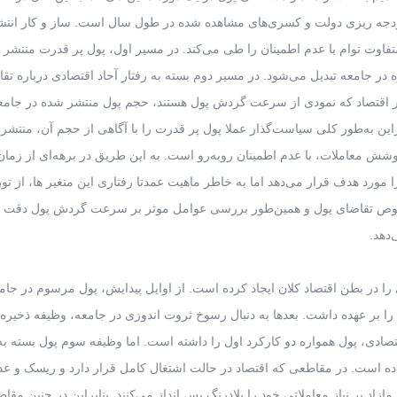
بودجه ریزی دولت و کسری‌های مشاهده شده در طول سال است. ساز و کار انتش
فاوت توام با عدم اطمینان را طی می‌کند. در مسیر اول، پول پر قدرت منتشر
در جامعه تبدیل می‌شود. در مسیر دوم بسته به رفتار آحاد اقتصادی درباره تق
 بر اقتصاد که نمودی از سرعت گردش پول هستند، حجم پول منتشر شده در جامع
ن به‌طور کلی سیاست‌گذار عملا پول پر قدرت را با آگاهی از حجم آن، منتشر 
ش معاملات، با عدم اطمینان روبه‌رو است. به این طریق در برهه‌ای از زمان 
رد هدف قرار می‌دهد اما به خاطر ماهیت عمدتا رفتاری این متغیر ها، از تو
رخصوص تقاضای پول و همین‌طور بررسی عوامل موثر بر سرعت گردش پول دقت
دهد.
را در بطن اقتصاد کلان ایجاد کرده است. از اوایل پیدایش، پول مرسوم در جام
ا بر عهده داشت. بعد‌ها به دنبال رسوخ ثروت اندوزی در جامعه، وظیفه ذخیر
تصادی، پول همواره دو کارکرد اول را داشته است. اما وظیفه سوم پول بسته ب
ده است. در مقاطعی که اقتصاد در حالت اشتغال کامل قرار دارد و ریسک و عد
اد بر نیاز معاملاتی خود را بلادرنگ پس انداز می‌کنند. بنابرابن در چنین مقا