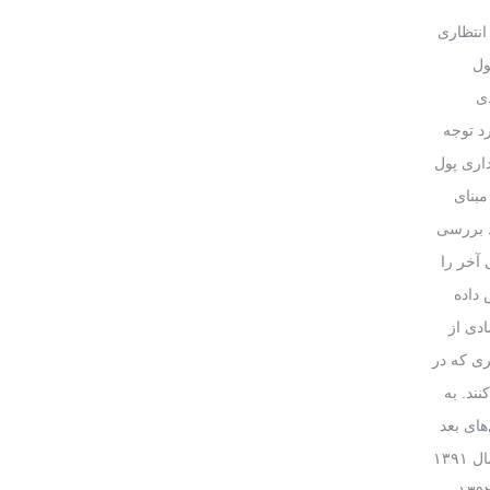
انتظاری
ول
دی
د توجه
داری پول
مبنای
ردش پول متاثر از تغییرات تورم انتظاری، در بازه هفت ساله ۱۳۸۹ تا ۱۳۹۵ مورد بررسی
اهشی در دو سال آخر را
ا پوشش داده
تورمی عاملان اقتصادی از
ی که در
نند. به
در سال‌های بعد
به جز سال ۱۳۹۱ نیز ادامه پیدا کرد. در سال ۱۳۹۲، آحاد اقتصادی تورم تقریبا ۳۱ درصدی سال قبل را مشاهده کردند. سطح بالای تورم در سال ۱۳۹۱