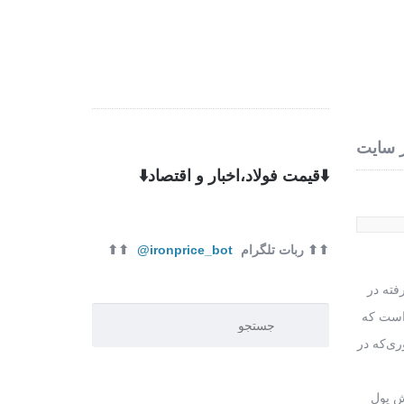
 ما
تماس با ما
 سایت
⬇️قیمت فولاد،اخبار و اقتصاد⬇️
⬆⬆ ربات تلگرام
ironprice_bot@
⬆⬆
ارات تورمی شکل‌گرفته در
ت. این در حالی است که
ی‌که در
است. از سال ۱۳۸۹ تا ۱۳۹۳ سرعت گردش پول