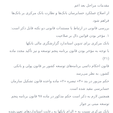
مقدمات مراحل بعد اعم
از اصلاح عملکرد حسابرسان بانک‌ها و نظارت بانک مرکزی بر بانک‌ها
فراهم شود.
بررسی قانونی در ارتباط با مستندات قانونی دو نکته قابل ذکر است:
۱. مؤخر بودن قوانین دال بر صلاحیت
بانک مرکزی برای تدوین استاندارد گزارشگری مالی بانکها
با توجه به م‍ؤخر بودن قانون برنامه پنجم توسعه و نیز تأکید مجدد ماده
(۲۱)
قانون احکام دائمی برنامه‌های توسعه کشور بر قانون پولی و بانکی
کشور، به نظر می‌رسد
حکم مزبور در بند «۴» تبصره «۲» ماده واحده قانون تشکیل سازمان
حسابرسی مقید شده است.
همچنین لازم به ذکر است حکم مذکور در ماده ۹۷ قانون برنامه پنجم
توسعه مبنی بر جواز
بانک مرکزی نسبت به « الزام بانکها به رعایت استانداردهای تعیین‌شده