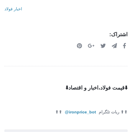
اخبار فولاد
اشتراک:
⬇️قیمت فولاد،اخبار و اقتصاد⬇️
⬆⬆ ربات تلگرام
ironprice_bot@
⬆⬆