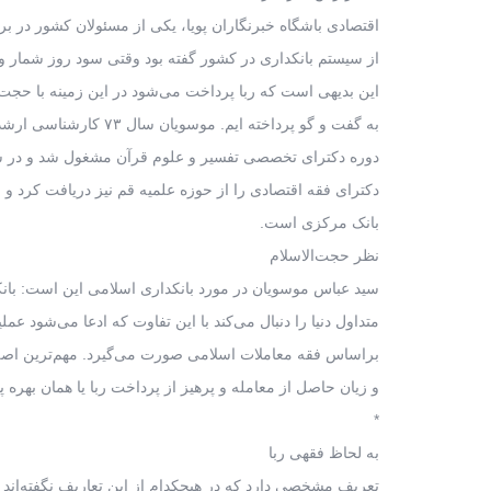
اقتصادی باشگاه خبرنگاران پویا، یکی از مسئولان کشور در برنام
از سیستم بانکداری در کشور گفته بود وقتی سود روز شمار 
این بدیهی است که ربا پرداخت می‌شود در این زمینه با حجت
به گفت و گو پرداخته ایم. موسویان سال ۷۳ کارشناسی ارشد رشته اقتصاد نظری از دانشگاه شهید بهشتی گرفت و بعد از آن به تحصیل در
دوره دکترای تخصصی تفسیر و علوم قرآن مشغول شد و در سال ۱۳۸۴ این اندیشمند اسلام
دکترای فقه اقتصادی را از حوزه علمیه قم نیز دریافت کرد و
بانک مرکزی است.
نظر حجت‌الاسلام
سید عباس موسویان در مورد بانکداری اسلامی این است: بان
متداول دنیا را دنبال می‌کند با این تفاوت که ادعا می‌شود عملی
براساس فقه معاملات اسلامی صورت می‌گیرد. مهم‌ترین اصل
و زیان حاصل از معامله و پرهیز از پرداخت ربا یا همان بهره 
*
به لحاظ فقهی ربا
تعریف مشخصی دارد که در هیچکدام از این تعاریف نگفته‌ان