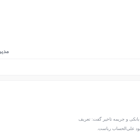
نرخ آهن آلات
محاسبه وزن آهن
اخبار فولاد
دربا
مدیر
بانکی و جریمه تاخیر گفت: تعریف
ود علی‌الحساب رباست.