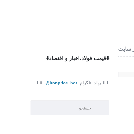
ره ما
تماس با ما
 سایت
⬇️قیمت فولاد،اخبار و اقتصاد⬇️
⬆⬆ ربات تلگرام
ironprice_bot@
⬆⬆