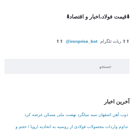
⬇️قیمت فولاد،اخبار و اقتصاد⬇️
⬆⬆ ربات تلگرام
ironprice_bot@
⬆⬆
آخرین اخبار
ذوب آهن اصفهان سبد میلگرد نهضت ملی مسکن عرضه کرد
تداوم واردات محصولات فولادی از روسیه به اتحادیه اروپا / حجم و