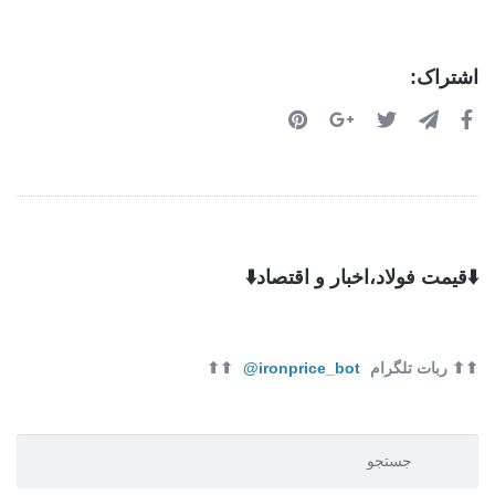
اشتراک:
⬇️قیمت فولاد،اخبار و اقتصاد⬇️
⬆⬆ ربات تلگرام
ironprice_bot@
⬆⬆