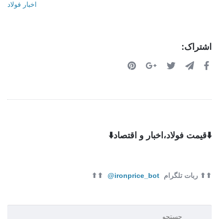
اخبار فولاد
اشتراک:
⬇️قیمت فولاد،اخبار و اقتصاد⬇️
⬆⬆ ربات تلگرام
ironprice_bot@
⬆⬆