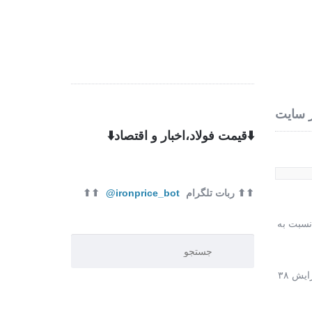
ره ما
تماس با ما
 سایت
⬇️قیمت فولاد،اخبار و اقتصاد⬇️
⬆⬆ ربات تلگرام
ironprice_bot@
⬆⬆
 انگلیس و یورو نسبت به
امروز هر دلار آمریکا با ۱۲ ریال رشد ۳۲ هزار و ۷۹۸ ریال، هر پوند انگلیس با افزایش ۵۲ ریالی ۴۲ هزار و ۸۱۵ ریال و هر یورو با ۶۹ریال افزایش ۳۸