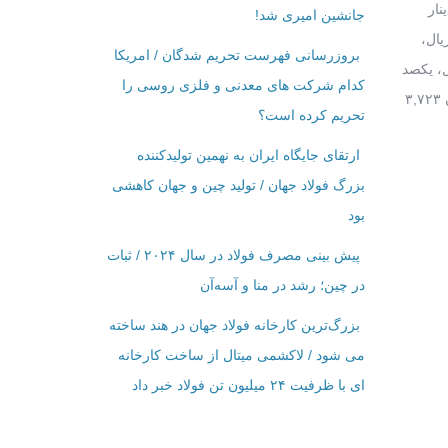
 ۲۶,۰۴۸ریال، ریال سعودی ۸,۷۴۵ ریال، دینار
جانشین امیری شد!
پور ۲۴,۱۱۲ ریال، ده روپیه سریلانکا ۲,۱۳۸ ریال، یکصد روپیه نپال ۳۲,۲۲۴ریال، یکصد درام ارمنستان ۶,۸۵۲ ریال،
بروزرسانی فهرست تحریم شدگان / امریکا
ال، یکصد بات تایلند ۹۸,۵۳۲ریال، رینگیت مالزی ۷,۶۶۰ ریال، یک هزار وون کره جنوبی۲۹,۰۸۰ریال، یکصد
کدام شرکت ‌های معدنی و فلزی روسی را
تنگه قزاقستان ۹,۸۷۶ ریال، افغانی افغانستان ۴۸۰ ریال، روبل جدید بلاروس ۱۶,۹۹۳ ریال، منات آذربایجان ۱۹,۴۰۲ ریال، سامانی تاجیکستان ۳,۷۲۳
تحریم کرده است؟
ارتقای جایگاه ایران به نهمین تولیدکننده
بزرگ فولاد جهان / تولید چین و جهان کاهشی
بود
پیش بینی مصرف فولاد در سال ۲۰۲۴ / ثبات
در چین؛ رشد در منا و آسه‌آن
بزرگ‌ترین کارخانه فولاد جهان در هند ساخته
می شود / لاکشمی میتال از ساخت کارخانه
ای با ظرفیت ۲۴ میلیون تن فولاد خبر داد