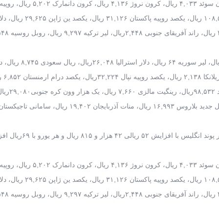
ریال، درهم امارات متحده عربی ۸,۹۲۸ ریال، دینار کویت ۱۰۸,۵۴۸ ریال، یکصد روپیه پ
همچنین هر ریال قطر ۸,۹۴۹ ریال، یکصد دینار عراق ۲,۷۹۹ ریال، لیر سوریه ۶۴ ریال، دلار استرالیا
بحرین ۸۶,۹۹۱ ریال، دلار سنگا
دینار لیبی ۲۴,۱۵۵ ریال، یوان چین۴,۸۸۱ری
ریال، درهم امارات متحده عربی ۸,۹۲۸ ریال، دینار کویت ۱۰۸,۵۴۸ ریال، یکصد روپیه پ