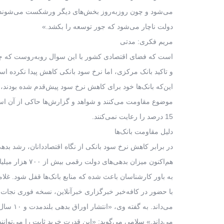
می‌شود و چون روزبه‌روز بخش‌های دیگر ورشکست می‌شوند، دی
دولت ناچار می‌شود که جور توسعه را بکشد.»
مریم فکری: مدتی
است که فضای اقتصادی کشور با این سوال روبه‌روست که چر
و تاکید بانک مرکزی، اما نرخ سود بانکی کاهش پیدا نکرده ا
این‌که بانک‌ها خود برای کاهش نرخ سود پیش‌قدم شده بودند، ا
موضوع مقاومت می‌کنند و شواهد و گزارش‌ها حاکی از آن اس
15 درصد را رعایت نمی‌کنند.
دلیل مقاومت بانک‌ها
در برابر کاهش نرخ سود بانکی از نگاه اقتصاددانان، رشد ب
هم‌اکنون میزان بدهی‌های دولت رقمی بیش از ۷۰۰ هزار میلیارد تومان است که همین موضوع
به باور کارشناسان باعث شده که منابع بانک‌ها قفل شود. غ
با حضور در کافه‌خبر خبرگزاری خبرآنلاین، نسخه فوری نجات 
می‌داند. به گفته وی، «انتشار اوراق بدهی بلندمدت و ۱۰ سال به بالا با قدرت خرید ثابت
می‌داند.» سلامی می‌گوید: «این قدرت خرید ثابت را می‌توانن