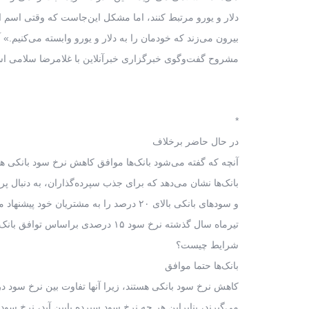
دلار و یورو مرتبط کنند، اما مشکل این‌جاست که وقتی اسم ار
بیرون می‌زند که خودمان را به دلار و یورو وابسته می‌کنیم.» آ
مشروح گفت‌وگوی خبرگزاری خبرآنلاین با غلامرضا سلامی ا
*
در حال حاضر برخلاف
آنچه که گفته می‌شود بانک‌ها موافق کاهش نرخ سود بانکی هس
بانک‌ها نشان می‌دهد که برای جذب سپرده‌گذاران، به دنبال پر
و سودهای بانکی بالای ۲۰ درصد را به مشتریان خود پیشنهاد می‌دهند. این در شرایطی که
تیرماه سال گذشته نرخ سود ۱۵ درصدی براساس توافق بانک‌ها اعمال شد. تحلیل شما از این
شرایط چیست؟
بانک‌ها حتما موافق
کاهش نرخ سود بانکی هستند، زیرا آنها تفاوت بین نرخ سود در
می‌گیرند، بنابراین هر چه نرخ سود سپرده پایین آید، نرخ سود