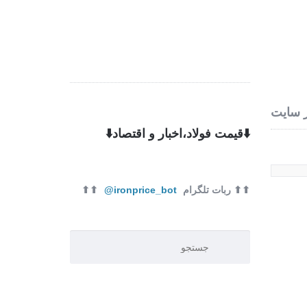
 ما
تماس با ما
 سایت
⬇️قیمت فولاد،اخبار و اقتصاد⬇️
⬆⬆ ربات تلگرام
ironprice_bot@
⬆⬆