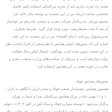
نقشه راه تجربه نداریم باید از تجربه بین‌المللی استفاده کنیم. فاضل
بخششی نماینده ایریتک نیز در این نشست بر توسعه بنادر تاکید کرد.
محمود نوریان، مدیرعامل شرکت معدنی و صنعتی چادرملو نیز خواستار
آن شد تا بحث محیط‌زیست مورد توجه قرار گیرد. علیرضا بختیاری،
مدیرمسوول روزنامه «دنیای اقتصاد» نیز در این نشست به این نکته
اشاره کرد که محورهای اصلی همایش با نظرسنجی از افراد صاحب نظر
در این صنعت تدوین شده است. وی‌گفت: امسال اولین سال فعالیت
دولت دوازدهم است و می‌توان از سیاست‌های وزارت صنعت، معدن و
تجارت در حوزه معدن در این همایش استفاده کرد.
محورهای همایش فولاد
هشتمین همایش چشم‌انداز صنعت فولاد و معدن ایران با نگاهی به بازار ،
۱۰ و ۱۱ بهمن ماه در مرکز همایش بین‌المللی صدا و سیما در تهران
برگزار می‌شود. «توسعه متوازن فولاد و سنگ آهن در افق ۱۴۰۴»، «تولید
فولاد باکیفیت صادرات محور (تکنولوژی نوین، کیفیت و…)»، «تامین مالی