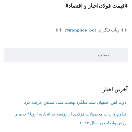
⬇️قیمت فولاد،اخبار و اقتصاد⬇️
⬆⬆ ربات تلگرام
ironprice_bot@
⬆⬆
آخرین اخبار
ذوب آهن اصفهان سبد میلگرد نهضت ملی مسکن عرضه کرد
تداوم واردات محصولات فولادی از روسیه به اتحادیه اروپا / حجم و
ارزش واردات در سال ۲۰۲۳