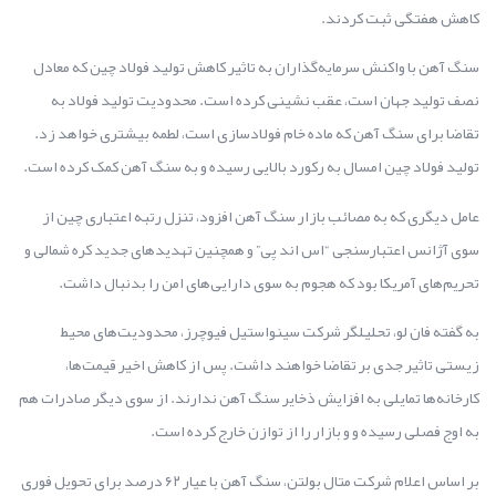
کاهش هفتگی ثبت کردند.
سنگ آهن با واکنش سرمایه‌گذاران به تاثیر کاهش تولید فولاد چین که معادل
نصف تولید جهان است، عقب نشینی کرده است. محدودیت تولید فولاد به
تقاضا برای سنگ آهن که ماده خام فولادسازی است، لطمه بیشتری خواهد زد.
تولید فولاد چین امسال به رکورد بالایی رسیده و به سنگ آهن کمک کرده است.
عامل دیگری که به مصائب بازار سنگ آهن افزود، تنزل رتبه اعتباری چین از
سوی آژانس اعتبارسنجی “اس اند پی” و همچنین تهدیدهای جدید کره شمالی و
تحریم‌های آمریکا بود که هجوم به سوی دارایی‌های امن را بدنبال داشت.
به گفته فان لو، تحلیلگر شرکت سینواستیل فیوچرز، محدودیت‌های محیط
زیستی تاثیر جدی بر تقاضا خواهند داشت. پس از کاهش اخیر قیمت‌ها،
کارخانه‌ها تمایلی به افزایش ذخایر سنگ آهن ندارند. از سوی دیگر صادرات هم
به اوج فصلی رسیده و و بازار را از توازن خارج کرده است.
بر اساس اعلام شرکت متال بولتن، سنگ آهن با عیار ۶۲ درصد برای تحویل فوری