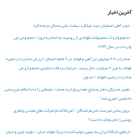
آخرین اخبار
ذوب آهن اصفهان سبد میلگرد نهضت ملی مسکن عرضه کرد
تداوم واردات محصولات فولادی از روسیه به اتحادیه اروپا / حجم و ارزش
واردات در سال ۲۰۲۳
صادرات ۱۱.۶ میلیون تن آهن و فولاد در ۱۱ ماهه امسال/ ارزش صادرات زنجیره
فولاد به مرز ۷ میلیارد دلار رسید/ جزئیات و نکات تحلیلی حجم و ارزش
صادرات زنجیره فولاد + جدول
تغییر مدیرکل دفتر صنایع معدنی وزارت صمت/ علیقلی زاده با حکم سرپرستی
جانشین امیری شد!
بروزرسانی فهرست تحریم شدگان / امریکا کدام شرکت ‌های معدنی و فلزی
روسی را تحریم کرده است؟
ارتقای جایگاه ایران به نهمین تولیدکننده بزرگ فولاد جهان / تولید چین و جهان