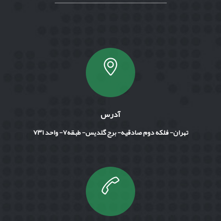
آدرس
تهران- فلکه دوم صادقیه- برج گلدیس- طبقه۷- واحد ۷۳۱