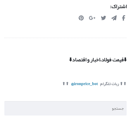
اشتراک:
⬇️قیمت فولاد،اخبار و اقتصاد⬇️
⬆⬆ ربات تلگرام
ironprice_bot@
⬆⬆