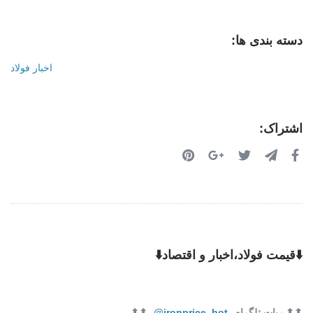
دسته بندی ها:
اخبار فولاد
اشتراک:
⬇️قیمت فولاد،اخبار و اقتصاد⬇️
⬆⬆ ربات تلگرام
ironprice_bot@
⬆⬆