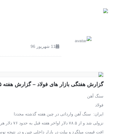
صفحه اصلی
محصولات
11 شهریور 96
گزارش هفتگی بازار های فولاد – گزارش هفته ۳۵ سال ۲۰۱۷ ( شماره ۳۹۲)
سنگ آهن
فولاد
ایران: سنگ آهن وارداتی در چین هفته گذشته مجددا
نزولی شد و از ۷۸.۵ دلار اواخر هفته قبل به حدود ۷۶ دلار هر تن خشک سی اف آر رسید.
افت قیمت میلگرد و بیلت در بازار داخلی چین و در نتیجه نوسان 