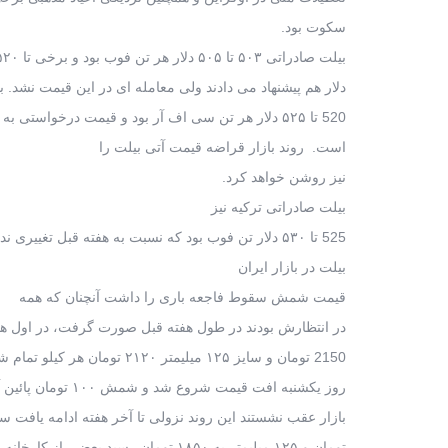
سکوت بود.
بیلت صادراتی ۵۰۳ تا ۵۰۵ دلار هر تن فوب بود و برخی تا ۵۲۰
دلار هم پیشنهاد می دادند ولی معامله ای در این قیمت نشد.
520 تا ۵۲۵ دلار هر تن سی اف آر بود و قیمت درخواستی به ۵۱۰ دلار نیز کاهش داشته
است. روند بازار قراضه قیمت آتی بیلت را
نیز روشن خواهد کرد.
بیلت صادراتی ترکیه نیز
525 تا ۵۳۰ دلار تن فوب بود که نسبت به هفته قبل تغییری نداشت.
بیلت در بازار ایران
قیمت شمش سقوط فاجعه باری را داشت آنچنان که همه
در انتظارش بودند در طول هفته قبل صورت گرفت، در اول هفته متوس
2150 تومان و سایز ۱۲۵ میلیمتر ۲۱۲۰ تومان هر کیلو تمام شده بود ولی خریدار نداشت
روز یکشنبه افت قیمت شروع شد و شمش ۱۰۰ تومان پائین آمد در حالیکه خریدارها از
بازار عقب نشستند این روند نزولی تا آخر هفته ادامه یافت سایز ۱۵۰ میلیمتر به 
تومان و ۱۲۵ میلیمتر به ۱۸۵۰ تومان رسید بعضی از کارخانه ها موجودی محدودی را در