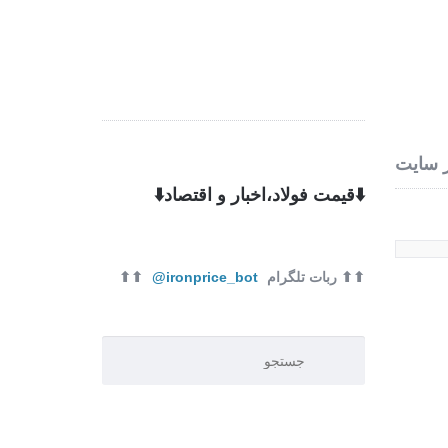
ره ما
تماس با ما
 سایت
⬇️قیمت فولاد،اخبار و اقتصاد⬇️
⬆⬆ ربات تلگرام
ironprice_bot@
⬆⬆