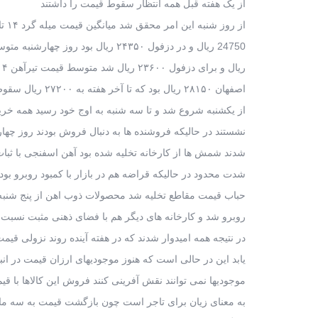
از یک هفته قبل همه انتظار سقوط قیمت را داشتند
از روز شنبه این امر محقق شد میانگین قیمت میله گرد ۱۴ تا ۲۵ در اصفهان روز شنبه
24750 ریال و در دزفول ۲۴۳۵۰ ریال بود روز چهارشنبه متوسط قیمت در اصفهان به ۲۳۲۰۰
ریال و برای دزفول ۲۳۶۰۰ ریال شد متوسط قیمت تیرآهن ۱۴ تا ۱۸ روز سه شنبه در
اصفهان ۲۸۱۵۰ ریال بود که تا آخر هفته به ۲۷۲۰۰ ریال سقوط کرد. مسابقه تخفیف دادن
از یکشنبه شروع شد و تا سه شنبه به اوج خود رسید همه خری
نشستند در حالیکه فروشنده ها به دنبال فروش بودند روز چه
شدند شمش ها از کارخانه تخلیه شده بود آهن اسفنجی با ثبا
شدت محدود در حالیکه قراضه هم در بازار با کمبود روبرو بود
حباب قیمت مقاطع تخلیه شد محصولات ذوب اهن از پنج شنبه با ۲۰ تومان افزایش 
روبرو شد و کارخانه های دیگر هم با فضای ذهنی مثبت نسبت به
در نتیجه همه امیدوار شدند که در هفته آینده روند نزولی قیمت
یابد این در حالی است که هنوز موجودیهای ارزان قیمت در ان
موجودیها نمی توانند نقش آفرینی کنند فروش این کالاها با قی
به معنای زیان برای تاجر است چون بازگشت قیمت به سه ماه