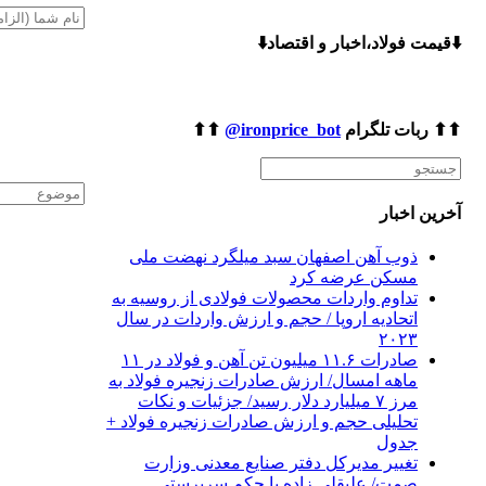
⬇️قیمت فولاد،اخبار و اقتصاد⬇️
⬆⬆ ربات تلگرام
ironprice_bot@
⬆⬆
آخرین اخبار
ذوب آهن اصفهان سبد میلگرد نهضت ملی
مسکن عرضه کرد
تداوم واردات محصولات فولادی از روسیه به
اتحادیه اروپا / حجم و ارزش واردات در سال
۲۰۲۳
صادرات ۱۱.۶ میلیون تن آهن و فولاد در ۱۱
ماهه امسال/ ارزش صادرات زنجیره فولاد به
مرز ۷ میلیارد دلار رسید/ جزئیات و نکات
تحلیلی حجم و ارزش صادرات زنجیره فولاد +
جدول
تغییر مدیرکل دفتر صنایع معدنی وزارت
صمت/ علیقلی زاده با حکم سرپرستی