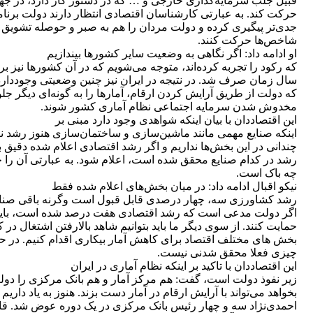
قبیل جلب سرمایه‌گذاری خارجی و … که در دستور کار دارد، در ج
حرکت کند. به عبارتی کارشناسان اقتصادی انتظار دارند دولت برنام
جدی‌تر پیگیری کرده و دولت مردان را هم به صبر و حوصله تشویق کن
شاخص‌ها حرکت کنند.
او ادامه داد: اگر نگاهی به وضعیت سایر کشورها بیندازیم
که رکود را تجربه کرده‌اند، متوجه می‌شویم که در آن کشورها نیز ب
سال زمان صرف شد. در نتیجه در ایران نیز چنین وضعیتی وجوددارد 
که دولت از طریق آرایش کردن ارقام، آمارها را به گونه‌ای دیگر جلو
مخدوش شدن سرمایه اجتماعی نظام آماری کشور شوند.
این اقتصاددان با بیان اینکه شواهدی وجود دارد مبنی بر
اینکه صنایع مهمی مانند ماشین‌سازی و ساختمان‌سازی هنوز رشد نک
چندانی در این بخش‌ها نداریم و اگر رشد اقتصادی اعلام شده دقیق 
رشد در کدام صنایع محقق شده است، اعلام شود. به عبارتی آن را
چه باک است.
نیکو اقبال ادامه داد: در میان بخش‌های اعلام شده فقط
رشد کشاورزی سه، چهار درصدی قابل قبول است وگرنه باقی صنایع بهب
اگر دولت مدعی است که رشد اقتصادی هفت درصد شده است، باید آم
حمایت کنند. از سوی دیگر ما باید بتوانیم شاهد بالارفتن اشتغال در 
بخش های مختلف اقتصاد برای کاهش آمار بیکاری اقدام کنیم. در حا
چیزی فعلا محقق شدنی نیست.
این اقتصاددان با تاکید بر اینکه نظام آماری در ایران
زیر نفوذ دولت است، گفت: هم مرکز آمار و هم بانک مرکزی را دول
بخواهد می‌تواند با آرایش ارقام در آمار دست بزند. هنوز به یاد داری
احمدی‌نژاد سه و چهار رئیس بانک مرکزی در یک دوره عوض شد. قا