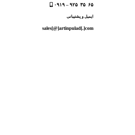
۶۵ ۳۵ ۹۲۵ – ۰۹۱۹
ایمیل و پشتیبانی
sales[@]artinpulad[.]com
@artinpulad_support