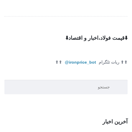
⬇️قیمت فولاد،اخبار و اقتصاد⬇️
⬆⬆ ربات تلگرام
ironprice_bot@
⬆⬆
آخرین اخبار