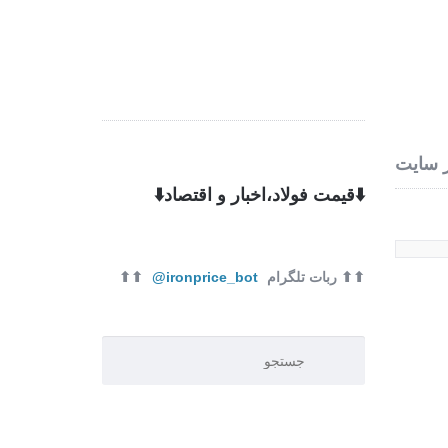
ره ما
تماس با ما
 سایت
⬇️قیمت فولاد،اخبار و اقتصاد⬇️
⬆⬆ ربات تلگرام
ironprice_bot@
⬆⬆