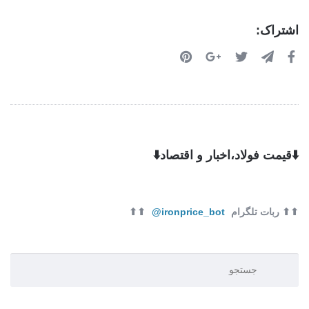
اشتراک:
⬇️قیمت فولاد،اخبار و اقتصاد⬇️
⬆⬆ ربات تلگرام
ironprice_bot@
⬆⬆