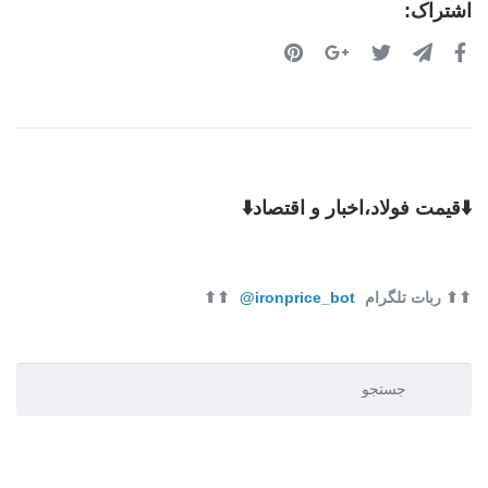
اشتراک:
⬇️قیمت فولاد،اخبار و اقتصاد⬇️
⬆⬆ ربات تلگرام
ironprice_bot@
⬆⬆