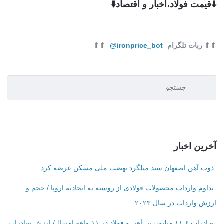
⬇️قیمت فولاد،اخبار و اقتصاد⬇️
⬆⬆ ربات تلگرام
ironprice_bot@
⬆⬆
آخرین اخبار
ذوب آهن اصفهان سبد میلگرد نهضت ملی مسکن عرضه کرد
تداوم واردات محصولات فولادی از روسیه به اتحادیه اروپا / حجم و
ارزش واردات در سال ۲۰۲۳
صادرات ۱۱.۶ میلیون تن آهن و فولاد در ۱۱ ماهه امسال/ ارزش صادرات